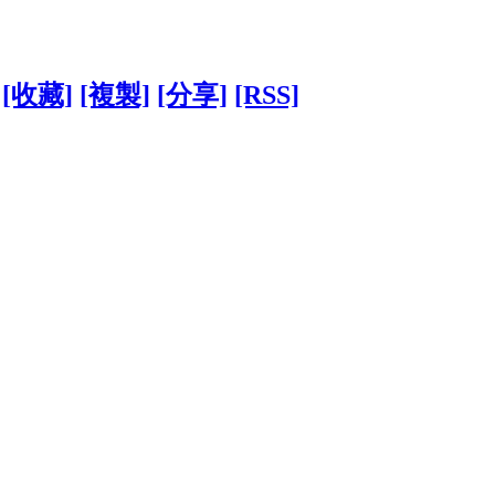
[收藏]
[複製]
[分享]
[RSS]