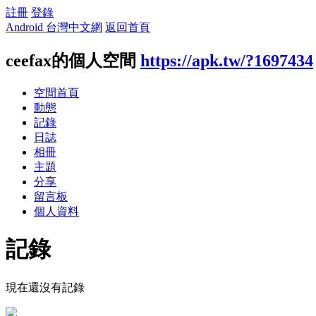
註冊
登錄
Android 台灣中文網
返回首頁
ceefax的個人空間
https://apk.tw/?1697434
空間首頁
動態
記錄
日誌
相冊
主題
分享
留言板
個人資料
記錄
現在還沒有記錄