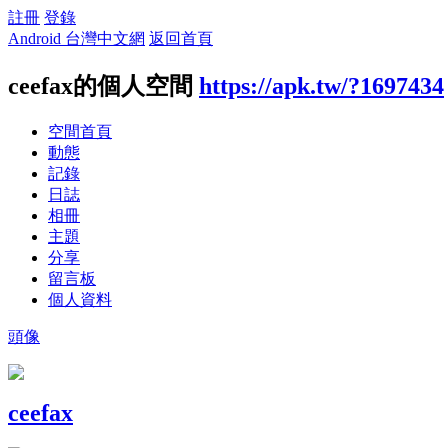
註冊
登錄
Android 台灣中文網
返回首頁
ceefax的個人空間
https://apk.tw/?1697434
空間首頁
動態
記錄
日誌
相冊
主題
分享
留言板
個人資料
頭像
ceefax