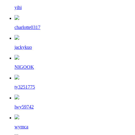
yihi
charlotte0317
jackykuo
NIGOOK
ty3251775
lwy59742
wymca