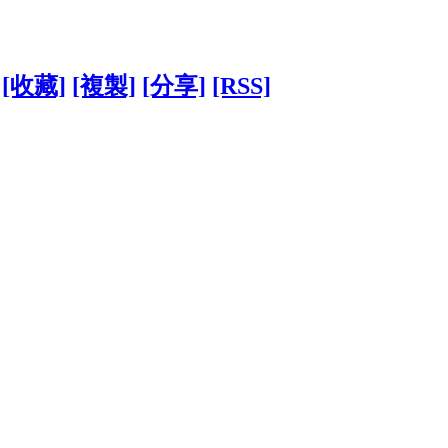
[收藏]
[複製]
[分享]
[RSS]