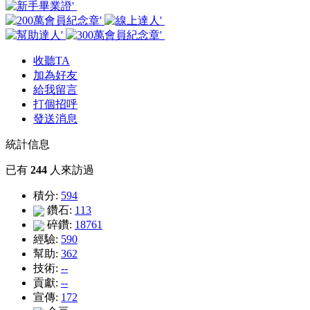
收聽TA
加為好友
給我留言
打個招呼
發送消息
統計信息
已有
244
人來訪過
積分:
594
鑽石:
113
碎鑽:
18761
經驗:
590
幫助:
362
技術:
--
貢獻:
--
宣傳:
172