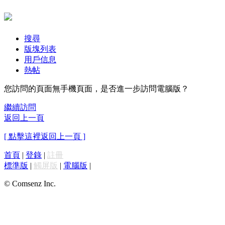
搜尋
版塊列表
用戶信息
熱帖
您訪問的頁面無手機頁面，是否進一步訪問電腦版？
繼續訪問
返回上一頁
[ 點擊這裡返回上一頁 ]
首頁
|
登錄
|
註冊
標準版
|
觸屏版
|
電腦版
|
© Comsenz Inc.