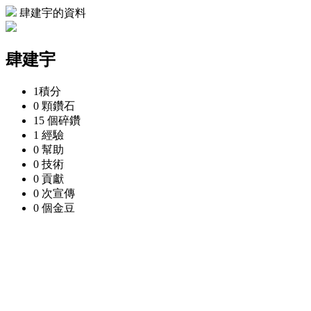
肆建宇的資料
肆建宇
1
積分
0 顆
鑽石
15 個
碎鑽
1
經驗
0
幫助
0
技術
0
貢獻
0 次
宣傳
0 個
金豆