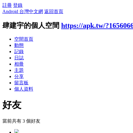
註冊
登錄
Android 台灣中文網
返回首頁
肆建宇的個人空間
https://apk.tw/?165606
空間首頁
動態
記錄
日誌
相冊
主題
分享
留言板
個人資料
好友
當前共有
3
個好友