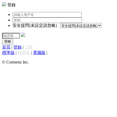
登錄
安全提問(未設定請忽略)
登錄
首頁
|
登錄
|
註冊
標準版
|
觸屏版
|
電腦版
|
© Comsenz Inc.