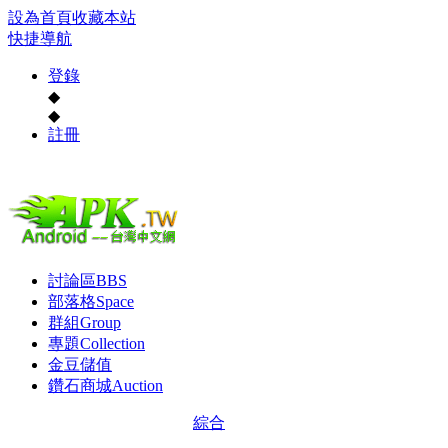
設為首頁
收藏本站
快捷導航
登錄
◆
◆
註冊
討論區
BBS
部落格
Space
群組
Group
專題
Collection
金豆儲值
鑽石商城
Auction
綜合