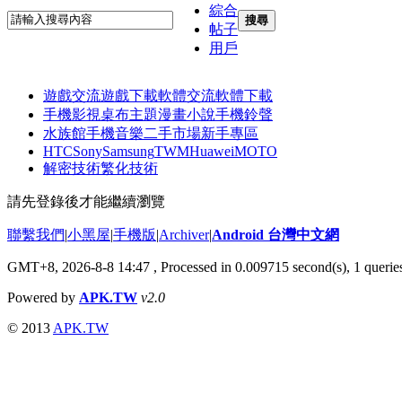
綜合
搜尋
帖子
用戶
遊戲交流
遊戲下載
軟體交流
軟體下載
手機影視
桌布主題
漫畫小說
手機鈴聲
水族館
手機音樂
二手市場
新手專區
HTC
Sony
Samsung
TWM
Huawei
MOTO
解密技術
繁化技術
請先登錄後才能繼續瀏覽
聯繫我們
|
小黑屋
|
手機版
|
Archiver
|
Android 台灣中文網
GMT+8, 2026-8-8 14:47
, Processed in 0.009715 second(s), 1 quer
Powered by
APK.TW
v2.0
© 2013
APK.TW