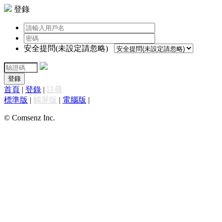
登錄
安全提問(未設定請忽略)
登錄
首頁
|
登錄
|
註冊
標準版
|
觸屏版
|
電腦版
|
© Comsenz Inc.