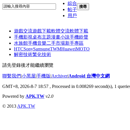
綜合
搜尋
帖子
用戶
遊戲交流
遊戲下載
軟體交流
軟體下載
手機影視
桌布主題
漫畫小說
手機鈴聲
水族館
手機音樂
二手市場
新手專區
HTC
Sony
Samsung
TWM
Huawei
MOTO
解密技術
繁化技術
請先登錄後才能繼續瀏覽
聯繫我們
|
小黑屋
|
手機版
|
Archiver
|
Android 台灣中文網
GMT+8, 2026-8-7 18:57
, Processed in 0.008269 second(s), 1 quer
Powered by
APK.TW
v2.0
© 2013
APK.TW