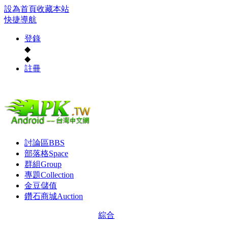
設為首頁
收藏本站
快捷導航
登錄
◆
◆
註冊
討論區
BBS
部落格
Space
群組
Group
專題
Collection
金豆儲值
鑽石商城
Auction
綜合