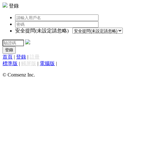
登錄
安全提問(未設定請忽略)
登錄
首頁
|
登錄
|
註冊
標準版
|
觸屏版
|
電腦版
|
© Comsenz Inc.