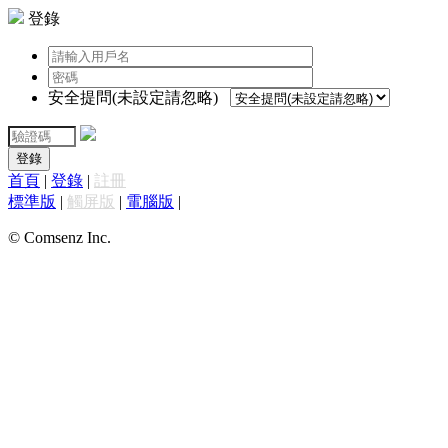
登錄
安全提問(未設定請忽略)
登錄
首頁
|
登錄
|
註冊
標準版
|
觸屏版
|
電腦版
|
© Comsenz Inc.