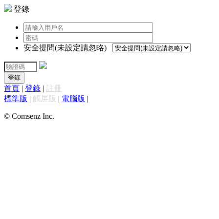
登錄
安全提問(未設定請忽略)
登錄
首頁
|
登錄
|
註冊
標準版
|
觸屏版
|
電腦版
|
© Comsenz Inc.