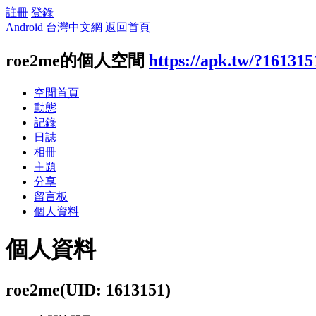
註冊
登錄
Android 台灣中文網
返回首頁
roe2me的個人空間
https://apk.tw/?161315
空間首頁
動態
記錄
日誌
相冊
主題
分享
留言板
個人資料
個人資料
roe2me
(UID: 1613151)