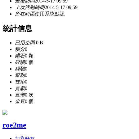
最後訪問
2014-5-17 09:59
上次活動時間
2014-5-17 09:59
所在時區
使用系統默認
統計信息
已用空間
0 B
積分
0
鑽石
0 顆
碎鑽
0 個
經驗
0
幫助
0
技術
0
貢獻
0
宣傳
0 次
金豆
0 個
roe2me
加為好友