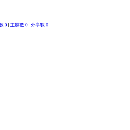
 0
|
主題數 0
|
分享數 0