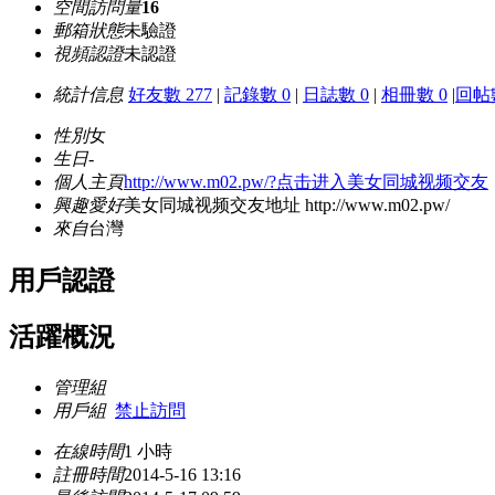
空間訪問量
16
郵箱狀態
未驗證
視頻認證
未認證
統計信息
好友數 277
|
記錄數 0
|
日誌數 0
|
相冊數 0
|
回帖數
性別
女
生日
-
個人主頁
http://www.m02.pw/?点击进入美女同城视频交友
興趣愛好
美女同城视频交友地址 http://www.m02.pw/
來自
台灣
用戶認證
活躍概況
管理組
用戶組
禁止訪問
在線時間
1 小時
註冊時間
2014-5-16 13:16