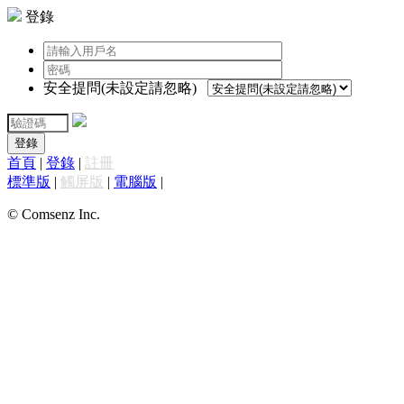
登錄
安全提問(未設定請忽略)
登錄
首頁
|
登錄
|
註冊
標準版
|
觸屏版
|
電腦版
|
© Comsenz Inc.