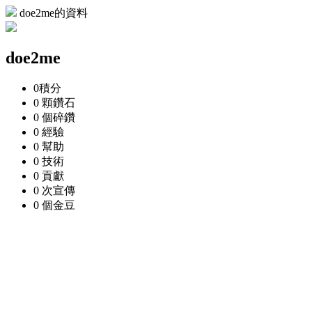
doe2me的資料
doe2me
0
積分
0 顆
鑽石
0 個
碎鑽
0
經驗
0
幫助
0
技術
0
貢獻
0 次
宣傳
0 個
金豆