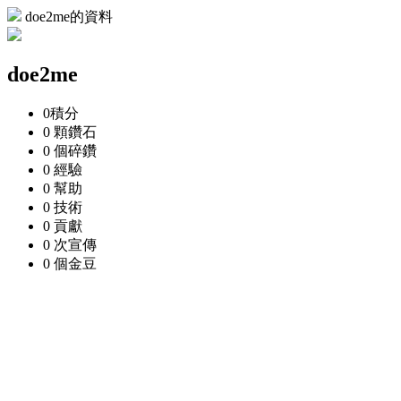
doe2me的資料
doe2me
0
積分
0 顆
鑽石
0 個
碎鑽
0
經驗
0
幫助
0
技術
0
貢獻
0 次
宣傳
0 個
金豆