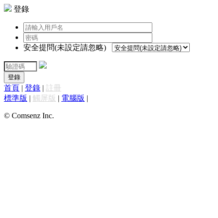
登錄
安全提問(未設定請忽略)
登錄
首頁
|
登錄
|
註冊
標準版
|
觸屏版
|
電腦版
|
© Comsenz Inc.