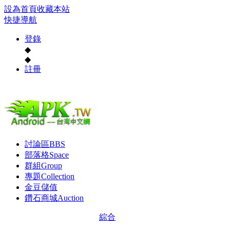
設為首頁
收藏本站
快捷導航
登錄
◆
◆
註冊
討論區
BBS
部落格
Space
群組
Group
專題
Collection
金豆儲值
鑽石商城
Auction
綜合