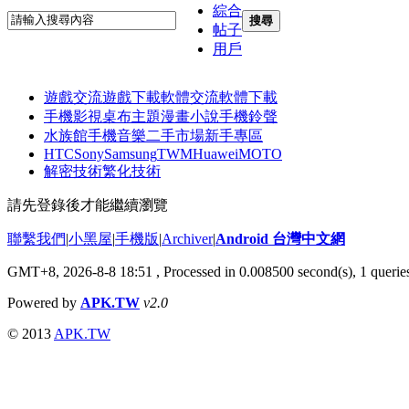
綜合
搜尋
帖子
用戶
遊戲交流
遊戲下載
軟體交流
軟體下載
手機影視
桌布主題
漫畫小說
手機鈴聲
水族館
手機音樂
二手市場
新手專區
HTC
Sony
Samsung
TWM
Huawei
MOTO
解密技術
繁化技術
請先登錄後才能繼續瀏覽
聯繫我們
|
小黑屋
|
手機版
|
Archiver
|
Android 台灣中文網
GMT+8, 2026-8-8 18:51
, Processed in 0.008500 second(s), 1 quer
Powered by
APK.TW
v2.0
© 2013
APK.TW