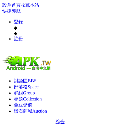
設為首頁
收藏本站
快捷導航
登錄
◆
◆
註冊
討論區
BBS
部落格
Space
群組
Group
專題
Collection
金豆儲值
鑽石商城
Auction
綜合