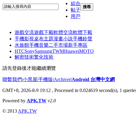
綜合
搜尋
帖子
用戶
遊戲交流
遊戲下載
軟體交流
軟體下載
手機影視
桌布主題
漫畫小說
手機鈴聲
水族館
手機音樂
二手市場
新手專區
HTC
Sony
Samsung
TWM
Huawei
MOTO
解密技術
繁化技術
請先登錄後才能繼續瀏覽
聯繫我們
|
小黑屋
|
手機版
|
Archiver
|
Android 台灣中文網
GMT+8, 2026-8-9 19:12
, Processed in 0.024619 second(s), 1 quer
Powered by
APK.TW
v2.0
© 2013
APK.TW