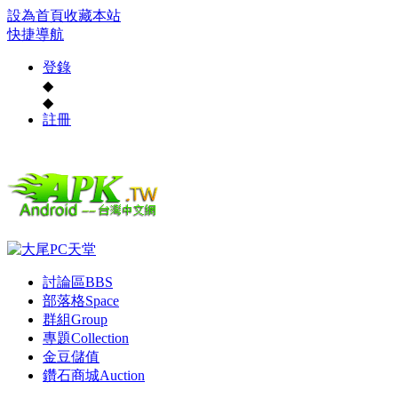
設為首頁
收藏本站
快捷導航
登錄
◆
◆
註冊
討論區
BBS
部落格
Space
群組
Group
專題
Collection
金豆儲值
鑽石商城
Auction