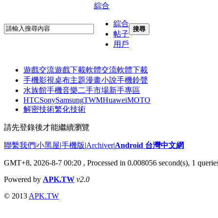
綜合
綜合
搜尋
帖子
用戶
遊戲交流
遊戲下載
軟體交流
軟體下載
手機影視
桌布主題
漫畫小說
手機鈴聲
水族館
手機音樂
二手市場
新手專區
HTC
Sony
Samsung
TWM
Huawei
MOTO
解密技術
繁化技術
請先登錄後才能繼續瀏覽
聯繫我們
|
小黑屋
|
手機版
|
Archiver
|
Android 台灣中文網
GMT+8, 2026-8-7 00:20
, Processed in 0.008056 second(s), 1 quer
Powered by
APK.TW
v2.0
© 2013
APK.TW