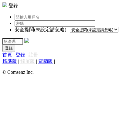
登錄
安全提問(未設定請忽略)
登錄
首頁
|
登錄
|
註冊
標準版
|
觸屏版
|
電腦版
|
© Comsenz Inc.