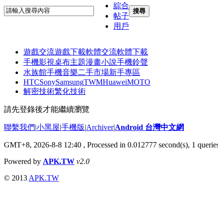
綜合
搜尋
帖子
用戶
遊戲交流
遊戲下載
軟體交流
軟體下載
手機影視
桌布主題
漫畫小說
手機鈴聲
水族館
手機音樂
二手市場
新手專區
HTC
Sony
Samsung
TWM
Huawei
MOTO
解密技術
繁化技術
請先登錄後才能繼續瀏覽
聯繫我們
|
小黑屋
|
手機版
|
Archiver
|
Android 台灣中文網
GMT+8, 2026-8-8 12:40
, Processed in 0.012777 second(s), 1 quer
Powered by
APK.TW
v2.0
© 2013
APK.TW