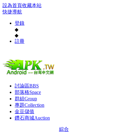
設為首頁
收藏本站
快捷導航
登錄
◆
◆
註冊
討論區
BBS
部落格
Space
群組
Group
專題
Collection
金豆儲值
鑽石商城
Auction
綜合