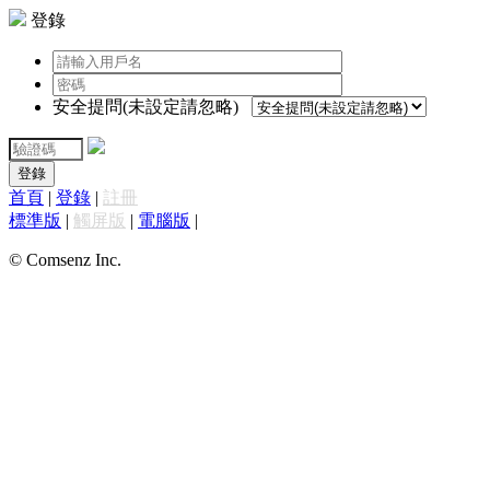
登錄
安全提問(未設定請忽略)
登錄
首頁
|
登錄
|
註冊
標準版
|
觸屏版
|
電腦版
|
© Comsenz Inc.