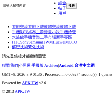
綜合
搜尋
帖子
用戶
遊戲交流
遊戲下載
軟體交流
軟體下載
手機影視
桌布主題
漫畫小說
手機鈴聲
水族館
手機音樂
二手市場
新手專區
HTC
Sony
Samsung
TWM
Huawei
MOTO
解密技術
繁化技術
請先登錄後才能繼續瀏覽
聯繫我們
|
小黑屋
|
手機版
|
Archiver
|
Android 台灣中文網
GMT+8, 2026-8-9 01:36
, Processed in 0.009274 second(s), 1 quer
Powered by
APK.TW
v2.0
© 2013
APK.TW