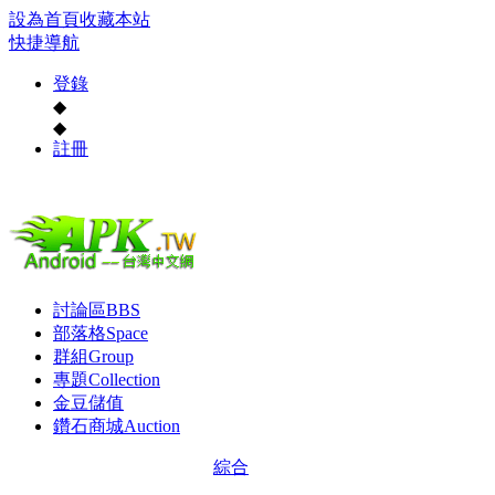
設為首頁
收藏本站
快捷導航
登錄
◆
◆
註冊
討論區
BBS
部落格
Space
群組
Group
專題
Collection
金豆儲值
鑽石商城
Auction
綜合