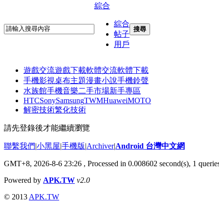
綜合
綜合
搜尋
帖子
用戶
遊戲交流
遊戲下載
軟體交流
軟體下載
手機影視
桌布主題
漫畫小說
手機鈴聲
水族館
手機音樂
二手市場
新手專區
HTC
Sony
Samsung
TWM
Huawei
MOTO
解密技術
繁化技術
請先登錄後才能繼續瀏覽
聯繫我們
|
小黑屋
|
手機版
|
Archiver
|
Android 台灣中文網
GMT+8, 2026-8-6 23:26
, Processed in 0.008602 second(s), 1 quer
Powered by
APK.TW
v2.0
© 2013
APK.TW