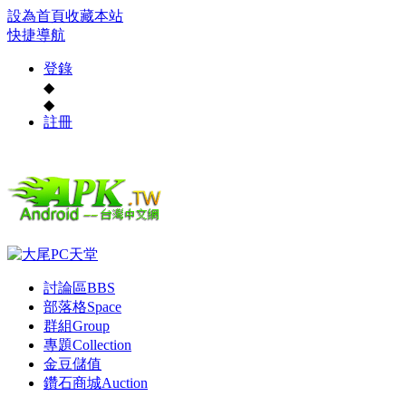
設為首頁
收藏本站
快捷導航
登錄
◆
◆
註冊
討論區
BBS
部落格
Space
群組
Group
專題
Collection
金豆儲值
鑽石商城
Auction