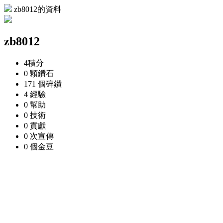
zb8012的資料
zb8012
4
積分
0 顆
鑽石
171 個
碎鑽
4
經驗
0
幫助
0
技術
0
貢獻
0 次
宣傳
0 個
金豆