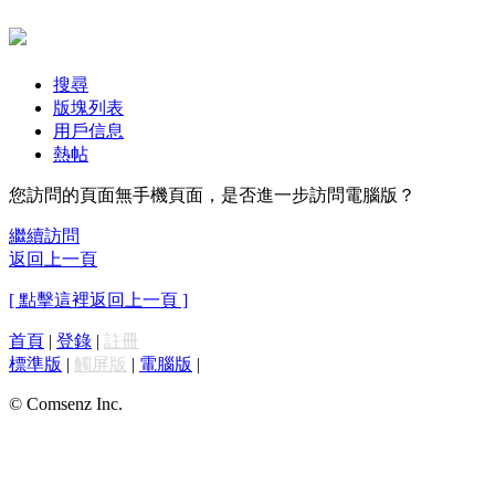
搜尋
版塊列表
用戶信息
熱帖
您訪問的頁面無手機頁面，是否進一步訪問電腦版？
繼續訪問
返回上一頁
[ 點擊這裡返回上一頁 ]
首頁
|
登錄
|
註冊
標準版
|
觸屏版
|
電腦版
|
© Comsenz Inc.