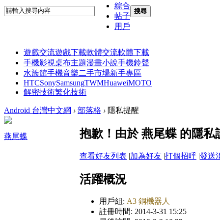
綜合
搜尋
帖子
用戶
遊戲交流
遊戲下載
軟體交流
軟體下載
手機影視
桌布主題
漫畫小說
手機鈴聲
水族館
手機音樂
二手市場
新手專區
HTC
Sony
Samsung
TWM
Huawei
MOTO
解密技術
繁化技術
Android 台灣中文網
›
部落格
›
隱私提醒
抱歉！由於 燕尾蝶 的隱
燕尾蝶
查看好友列表
|
加為好友
|
打個招呼
|
發送
活躍概況
用戶組:
A3 銅機器人
註冊時間: 2014-3-31 15:25