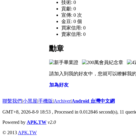
技術: 0
貢獻: 0
宣傳: 0 次
金豆: 0 個
買家信用: 0
賣家信用: 0
勳章
請加入到我的好友中，您就可以瞭解我
加為好友
聯繫我們
|
小黑屋
|
手機版
|
Archiver
|
Android 台灣中文網
GMT+8, 2026-8-9 18:53
, Processed in 0.012846 second(s), 11 que
Powered by
APK.TW
v2.0
© 2013
APK.TW