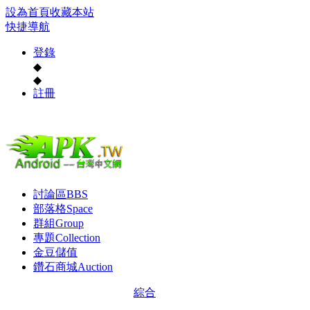
設為首頁
收藏本站
快捷導航
登錄
◆
◆
註冊
討論區
BBS
部落格
Space
群組
Group
專題
Collection
金豆儲值
鑽石商城
Auction
綜合