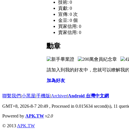
技術: 0
貢獻: 0
宣傳: 0 次
金豆: 0 個
買家信用: 0
賣家信用: 0
勳章
請加入到我的好友中，您就可以瞭解我
加為好友
聯繫我們
|
小黑屋
|
手機版
|
Archiver
|
Android 台灣中文網
GMT+8, 2026-8-7 20:49
, Processed in 0.015634 second(s), 11 que
Powered by
APK.TW
v2.0
© 2013
APK.TW