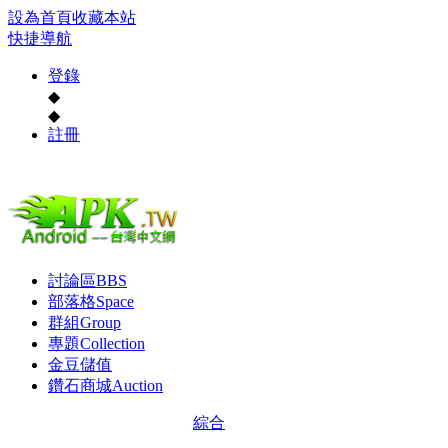
設為首頁
收藏本站
快捷導航
登錄
◆
◆
註冊
討論區
BBS
部落格
Space
群組
Group
專題
Collection
金豆儲值
鑽石商城
Auction
綜合