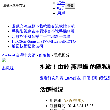
綜合
搜尋
帖子
用戶
遊戲交流
遊戲下載
軟體交流
軟體下載
手機影視
桌布主題
漫畫小說
手機鈴聲
水族館
手機音樂
二手市場
新手專區
HTC
Sony
Samsung
TWM
Huawei
MOTO
解密技術
繁化技術
Android 台灣中文網
›
部落格
›
隱私提醒
抱歉！由於 燕尾蝶 的隱
燕尾蝶
查看好友列表
|
加為好友
|
打個招呼
|
發送
活躍概況
用戶組:
A3 銅機器人
註冊時間: 2014-3-31 15:25