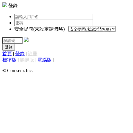
登錄
安全提問(未設定請忽略)
登錄
首頁
|
登錄
|
註冊
標準版
|
觸屏版
|
電腦版
|
© Comsenz Inc.