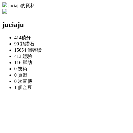
juciaju的資料
juciaju
414
積分
90 顆
鑽石
15654 個
碎鑽
413
經驗
116
幫助
0
技術
0
貢獻
0 次
宣傳
1 個
金豆