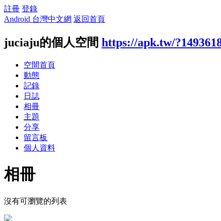
註冊
登錄
Android 台灣中文網
返回首頁
juciaju的個人空間
https://apk.tw/?149361
空間首頁
動態
記錄
日誌
相冊
主題
分享
留言板
個人資料
相冊
沒有可瀏覽的列表