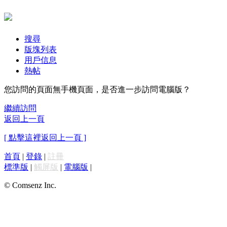
搜尋
版塊列表
用戶信息
熱帖
您訪問的頁面無手機頁面，是否進一步訪問電腦版？
繼續訪問
返回上一頁
[ 點擊這裡返回上一頁 ]
首頁
|
登錄
|
註冊
標準版
|
觸屏版
|
電腦版
|
© Comsenz Inc.