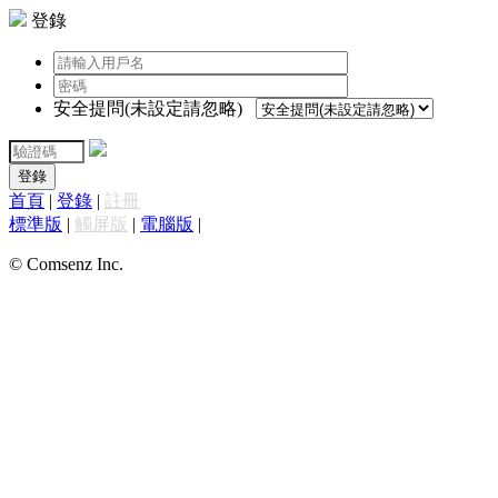
登錄
安全提問(未設定請忽略)
登錄
首頁
|
登錄
|
註冊
標準版
|
觸屏版
|
電腦版
|
© Comsenz Inc.