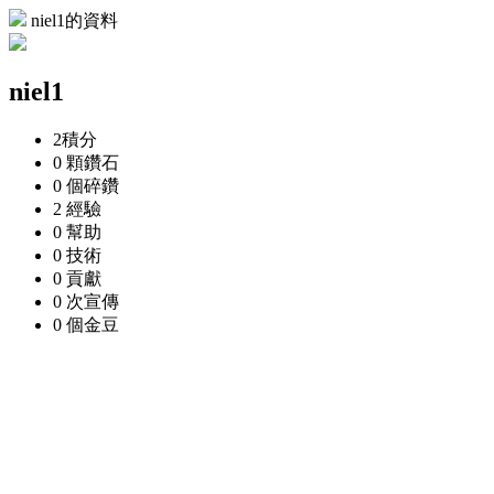
niel1的資料
niel1
2
積分
0 顆
鑽石
0 個
碎鑽
2
經驗
0
幫助
0
技術
0
貢獻
0 次
宣傳
0 個
金豆