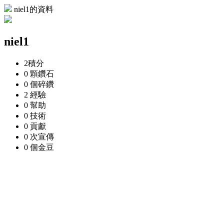
niel1的資料
niel1
2
積分
0 顆
鑽石
0 個
碎鑽
2
經驗
0
幫助
0
技術
0
貢獻
0 次
宣傳
0 個
金豆