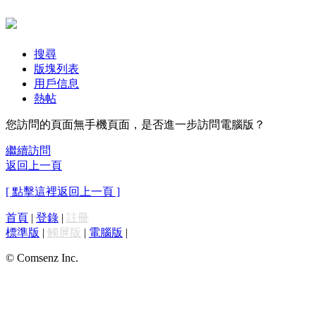
搜尋
版塊列表
用戶信息
熱帖
您訪問的頁面無手機頁面，是否進一步訪問電腦版？
繼續訪問
返回上一頁
[ 點擊這裡返回上一頁 ]
首頁
|
登錄
|
註冊
標準版
|
觸屏版
|
電腦版
|
© Comsenz Inc.