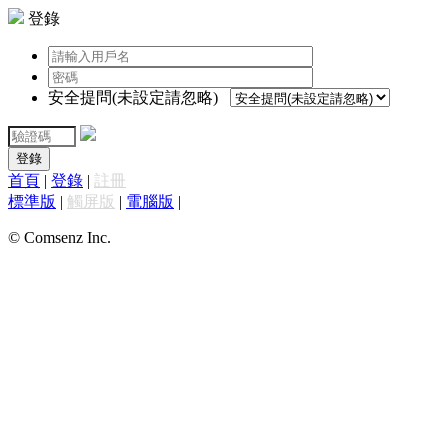
登錄
安全提問(未設定請忽略)
登錄
首頁
|
登錄
|
註冊
標準版
|
觸屏版
|
電腦版
|
© Comsenz Inc.