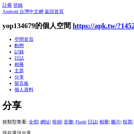
註冊
登錄
Android 台灣中文網
返回首頁
yop134679的個人空間
https://apk.tw/?145
空間首頁
動態
記錄
日誌
相冊
主題
分享
留言板
個人資料
分享
按類型查看:
全部
|
網址
|
視頻
|
音樂
|
Flash
|
日誌
|
相冊
|
圖片
|
投票
|
現在還沒分享