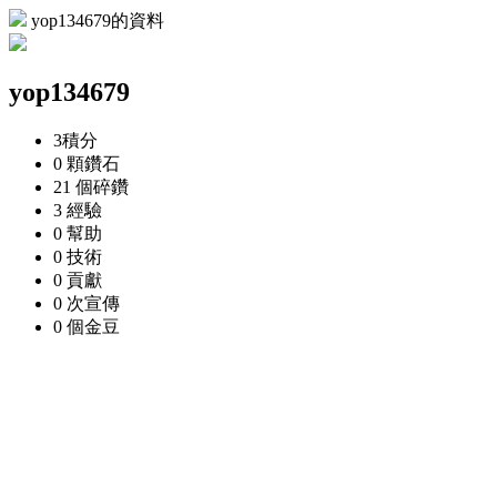
yop134679的資料
yop134679
3
積分
0 顆
鑽石
21 個
碎鑽
3
經驗
0
幫助
0
技術
0
貢獻
0 次
宣傳
0 個
金豆