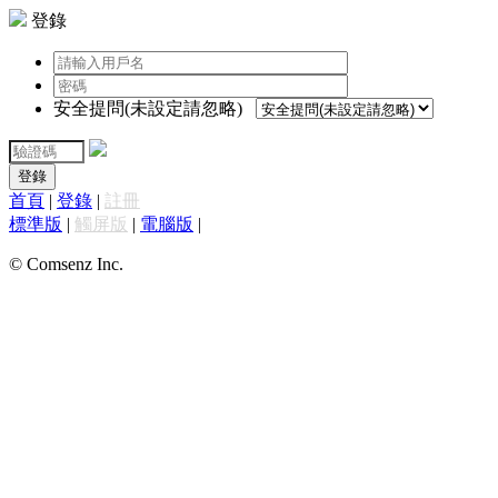
登錄
安全提問(未設定請忽略)
登錄
首頁
|
登錄
|
註冊
標準版
|
觸屏版
|
電腦版
|
© Comsenz Inc.