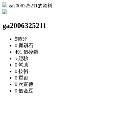
ga2006325211的資料
ga2006325211
5
積分
0 顆
鑽石
491 個
碎鑽
5
經驗
0
幫助
0
技術
0
貢獻
0 次
宣傳
0 個
金豆