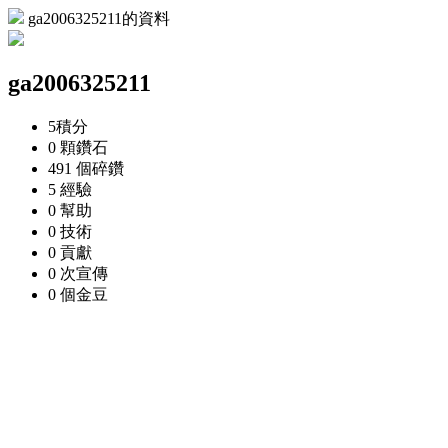
ga2006325211的資料
ga2006325211
5
積分
0 顆
鑽石
491 個
碎鑽
5
經驗
0
幫助
0
技術
0
貢獻
0 次
宣傳
0 個
金豆