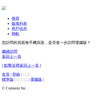
搜尋
版塊列表
用戶信息
熱帖
您訪問的頁面無手機頁面，是否進一步訪問電腦版？
繼續訪問
返回上一頁
[ 點擊這裡返回上一頁 ]
首頁
|
登錄
|
註冊
標準版
|
觸屏版
|
電腦版
|
© Comsenz Inc.