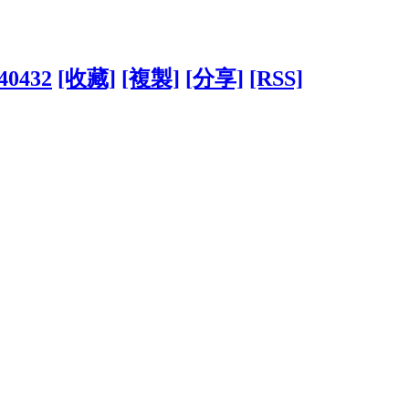
440432
[收藏]
[複製]
[分享]
[RSS]