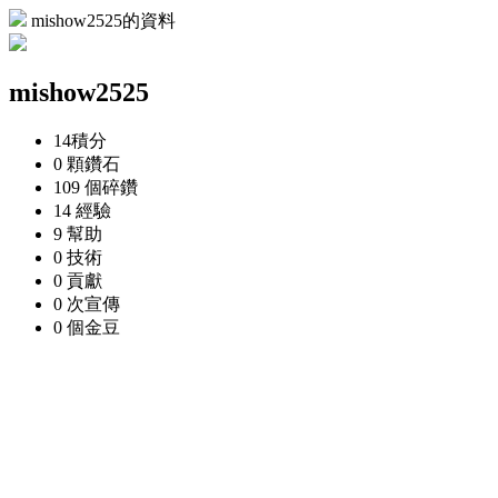
mishow2525的資料
mishow2525
14
積分
0 顆
鑽石
109 個
碎鑽
14
經驗
9
幫助
0
技術
0
貢獻
0 次
宣傳
0 個
金豆