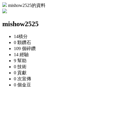
mishow2525的資料
mishow2525
14
積分
0 顆
鑽石
109 個
碎鑽
14
經驗
9
幫助
0
技術
0
貢獻
0 次
宣傳
0 個
金豆