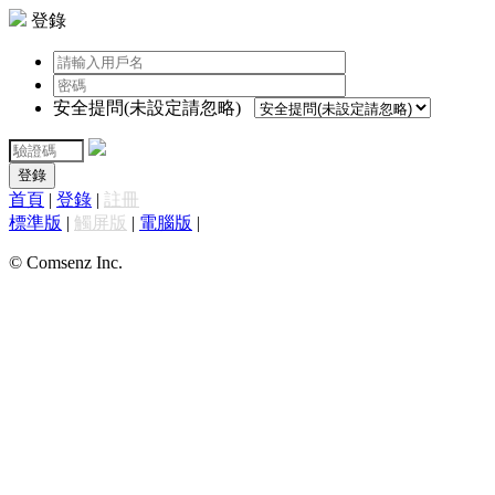
登錄
安全提問(未設定請忽略)
登錄
首頁
|
登錄
|
註冊
標準版
|
觸屏版
|
電腦版
|
© Comsenz Inc.