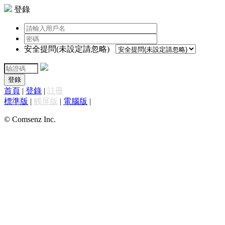
登錄
安全提問(未設定請忽略)
登錄
首頁
|
登錄
|
註冊
標準版
|
觸屏版
|
電腦版
|
© Comsenz Inc.