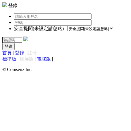
登錄
安全提問(未設定請忽略)
登錄
首頁
|
登錄
|
註冊
標準版
|
觸屏版
|
電腦版
|
© Comsenz Inc.